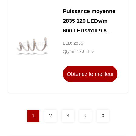
Puissance moyenne
2835 120 LEDs/m
600 LEDs/roll 9,6
W/M High Lumen
LED: 2835
LED Strip Pour la
Qty/m: 120 LED
maison 24 Volt LED
Strip Lumières
Obtenez le meilleur
prix
1
2
3