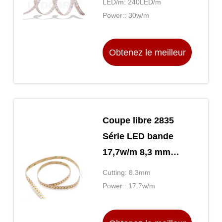
LED/m: 240LED/m
largeur double
Power:: 30w/m
rangée zones
ininterrompues
Obtenez le meilleur
faible décomposition
et consommation
prix
d'énergie
Coupe libre 2835
Série LED bande
17,7w/m 8,3 mm
Longueur de coupe
Cutting: 8.3mm
Couleur chaude
Power:: 17.7w/m
Pureté haute IRC
Éclairage