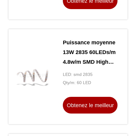
Obtenez le meilleur
d'environnement
prix
Puissance moyenne
13W 2835 60LEDs/m
4.8w/m SMD High
Lumen LED Strip
LED: smd 2835
Lighting UL CE
Qty/m: 60 LED
ROHS Ra85
Obtenez le meilleur
prix