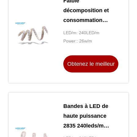
Faible
décomposition et
consommation
d'énergie
LED/m: 240LED/m
Power:: 26w/m
Obtenez le meilleur
prix
Bandes à LED de
haute puissance
2835 240leds/m
30w/m 15 mm de