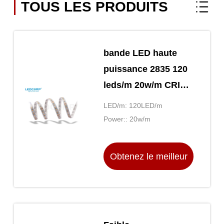
TOUS LES PRODUITS
bande LED haute
puissance 2835 120
leds/m 20w/m CRI
80+ 90+ chaud
LED/m: 120LED/m
Aucune zone
Power:: 20w/m
sombre ou
ininterrompue Faible
Obtenez le meilleur
décomposition et
consommation
prix
d'énergie