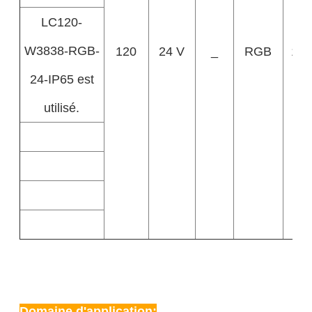
LC120-
W3838-RGB-
120
24 V
_
RGB
14
24-IP65 est
utilisé.
Domaine d'application: