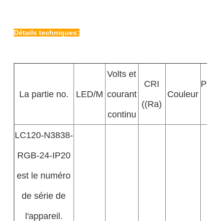
Détails techniques:
Volts et
CRI
Puis
La partie no.
LED/M
courant
Couleur
((Ra)
±
continu
LC120-N3838-
RGB-24-IP20
est le numéro
de série de
l'appareil.