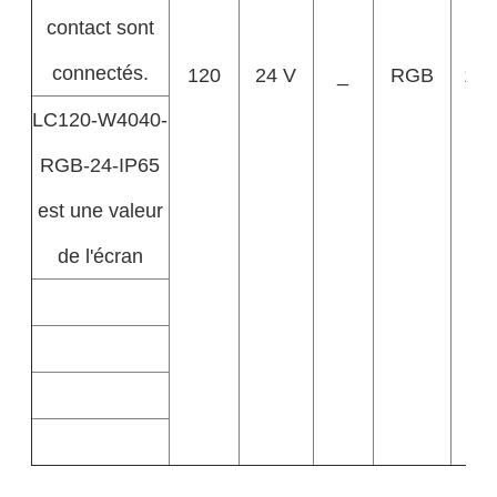
contact sont
connectés.
120
24 V
_
RGB
15
LC120-W4040-
RGB-24-IP65
est une valeur
de l'écran