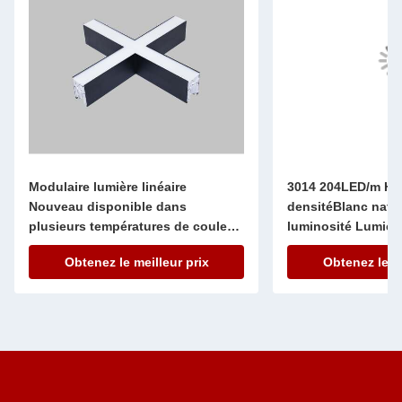
Modulaire lumière linéaire
3014 204LED/m Ha
Nouveau disponible dans
densitéBlanc natur
plusieurs températures de couleur
luminosité Lumièr
de 2700K à 6500K pour des
IP20
Obtenez le meilleur prix
Obtenez le me
options de conception d'éclairage
flexibles